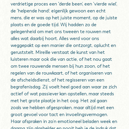
verdrietige proces een ‘derde been’, een 'vierde wiel’,
de ‘helpende hand’; eigenlijk gewoon een echt
mens, die er was op het juiste moment, op de juiste
plaats en de goede tijd. Wij hadden zo de
gelegenheid om met ons tweeën te rouwen met
alles wat daarbij hoort. Alles werd voor ons
weggepakt op een manier die ontzorgt, oplucht en
geruststelt. Mireille verstaat de kunst van het
luisteren maar ook die van actie, of het nou gaat
om twee rouwende mensen bij hun zoon, of het
regelen van de rouwkaart, of het organiseren van
de afscheidsdienst, of het regisseren van een
begrafenisdag. Zij voelt heel goed aan waar ze zich
actief of wat passiever kan opstellen, maar steeds
met het grote plaatje in het oog. Het zal gaan
zoals we hebben afgesproken, maar altijd met een
groot gevoel voor tact en invoelingsvermogen.
Haar afspraken in zo’n emotioneel beladen week en
daarna zijn glashelder en nooit heb je de indruk dat