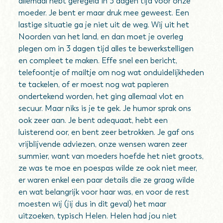
allemaal hebt geregeld in 3 dagen tijd voor onze
moeder. Je bent er maar druk mee geweest. Een
lastige situatie ga je niet uit de weg. Wij uit het
Noorden van het land, en dan moet je overleg
plegen om in 3 dagen tijd alles te bewerkstelligen
en compleet te maken. Effe snel een bericht,
telefoontje of mailtje om nog wat onduidelijkheden
te tackelen, of er moest nog wat papieren
ondertekend worden, het ging allemaal vlot en
secuur. Maar niks is je te gek. Je humor sprak ons
ook zeer aan. Je bent adequaat, hebt een
luisterend oor, en bent zeer betrokken. Je gaf ons
vrijblijvende adviezen, onze wensen waren zeer
summier, want van moeders hoefde het niet groots,
ze was te moe en poespas wilde ze ook niet meer,
er waren enkel een paar details die ze graag wilde
en wat belangrijk voor haar was, en voor de rest
moesten wij (jij dus in dit geval) het maar
uitzoeken, typisch Helen. Helen had jou niet