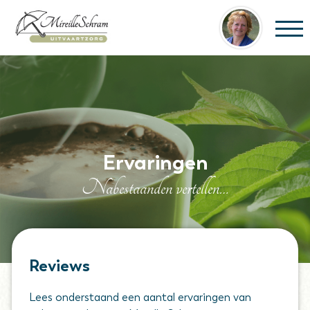
Home
Over Mireille
De uitvaart
Ervaringen
Uitvaartcodicil
Nabestaanden vertellen…
Blogs en nieuws
Contact
NabestaandenLoket
Reviews
Online condoleanceregister
Lees onderstaand een aantal ervaringen van