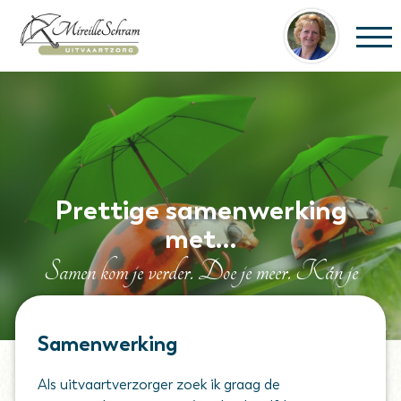
Home
Over Mireille
De uitvaart
Prettige samenwerking
Uitvaartcodicil
met…
Blogs en nieuws
Samen kom je verder. Doe je meer. Kán je
Contact
meer.
NabestaandenLoket
Samenwerking
Online condoleanceregister
Als uitvaartverzorger zoek ik graag de