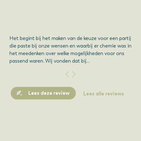
kt
Het begint bij het maken van de keuze voor een partij
Wat 
die paste bij onze wensen en waarbij er chemie was in
mee
t
het meedenken over welke mogelijkheden voor ons
moe
passend waren. Wij vonden dat bij...
prac
Lees deze review
Lees alle reviews